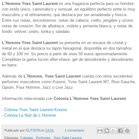
L´Homme Yves Saint Laurent
es una fragancia perfecta para un hombre
con estilo único, carismático y sensual, en equilibrio perfecto entre lo muy
masculino y el refinamiento, que destaca por ser amaderada y fresca.
Entre sus notas, encontramos: notas de cabeza: cedro, jengibre y ozono;
notas de corazón: flor de albahaca, violeta y pimienta blanca; y notas de
fondo: vetiver, cedro, tonka y sándalo.
L´Homme Yves Saint Laurent
se presenta en un envase de cristal y
metal en el que destaca su tapón hexagonal, disponible en dos tamaños
de 60 y 100 ml. Su precio a partir de unos 50 euros aproximadamente.
Completan la gama loción after-shave, gel de desodorante y desodorante
en barra.
Además de
L´Homme
,
Yves Saint Laurent
cuenta con otros excelentes
perfumes masculinos como Kouros, Yves Saint Laurent M7, Rive Gauche,
Opium, Pour Homme, Jazz o Live Jazz.
Información relacionada con
Colonia L´Homme Yves Saint Laurent
:
-
Colonia Yves Saint Laurent Kouros
-
Colonia La Nuit de L´Homme
Publicado por
ELITISTA
en
13:01
1 comentario :
Etiquetas:
Colonias
,
Perfumes
,
Yves Saint Laurent