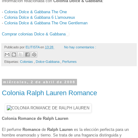
Información relacionada con
Colonia Dolce & Gabbana
:
-
Colonia Dolce & Gabbana The One
-
Colonia Dolce & Gabbana 6 L'amoureux
-
Colonia Dolce & Gabbana The One Gentleman
Comprar colonias Dolce & Gabbana
Publicado por
ELITISTA
en
13:28
No hay comentarios :
Etiquetas:
Colonias
,
Dolce-Gabbana
,
Perfumes
miércoles, 2 de abril de 2008
Colonia Ralph Lauren Romance
Colonia Romance de Ralph Lauren
El perfume
Romance
de
Ralph Lauren
es la elección perfecta para un
hombre enamorado y tierno. Se trata de una fragancia distinguida y