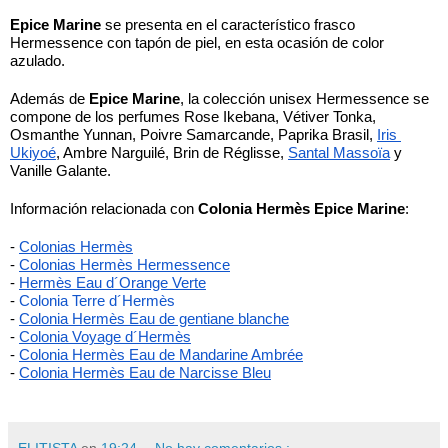
Epice Marine
 se presenta en el característico frasco 
Hermessence con tapón de piel, en esta ocasión de color 
azulado.
Además de 
Epice Marine
, la colección unisex Hermessence se 
compone de los perfumes Rose Ikebana, Vétiver Tonka, 
Osmanthe Yunnan, Poivre Samarcande, Paprika Brasil, 
Iris 
Ukiyoé
, Ambre Narguilé, Brin de Réglisse, 
Santal Massoïa
 y 
Vanille Galante. 
Información relacionada con 
Colonia Hermès Epice Marine
:
-
Colonias Hermès
- 
Colonias Hermès Hermessence
-
Hermès Eau d´Orange Verte
- 
Colonia Terre d´Hermès
- 
Colonia Hermès Eau de gentiane blanche
- 
Colonia Voyage d´Hermès
- 
Colonia Hermès Eau de Mandarine Ambrée
- 
Colonia Hermès Eau de Narcisse Bleu