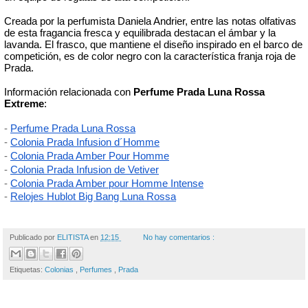
Creada por la perfumista Daniela Andrier, entre las notas olfativas 
de esta fragancia fresca y equilibrada destacan el ámbar y la 
lavanda. El frasco, que mantiene el diseño inspirado en el barco de 
competición, es de color negro con la característica franja roja de 
Prada. 
Información relacionada con 
Perfume Prada Luna Rossa 
Extreme
:
- 
Perfume Prada Luna Rossa
- 
Colonia Prada Infusion d´Homme
- 
Colonia Prada Amber Pour Homme
- 
Colonia Prada Infusion de Vetiver
- 
Colonia Prada Amber pour Homme Intense
- 
Relojes Hublot Big Bang Luna Rossa
Publicado por
ELITISTA
en
12:15
No hay comentarios :
Etiquetas:
Colonias
,
Perfumes
,
Prada