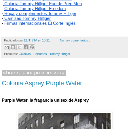
-
Colonia Tommy Hilfiger Eau de Prep Men
-
Colonia Tommy Hilfiger Freedom
-
Ropa y complementos Tommy Hilfiger
-
Camisas Tommy Hilfiger
-
Firmas internacionales El Corte Inglés
Publicado por
ELITISTA
en
10:21
No hay comentarios :
Etiquetas:
Colonias
,
Perfumes
,
Tommy Hilfiger
sábado, 6 de julio de 2013
Colonia Asprey Purple Water
Purple Water, la fragancia unisex de Asprey