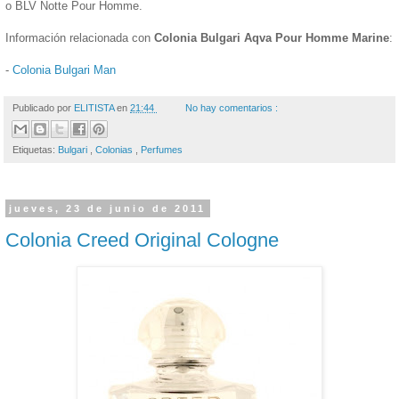
o BLV Notte Pour Homme.
Información relacionada con
Colonia Bulgari Aqva Pour Homme Marine
:
-
Colonia Bulgari Man
Publicado por
ELITISTA
en
21:44
No hay comentarios :
Etiquetas:
Bulgari
,
Colonias
,
Perfumes
jueves, 23 de junio de 2011
Colonia Creed Original Cologne