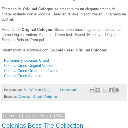
El frasco de
Original Cologne
se presenta en un elegante frasco de
cristal estriado con el logo de Creed en relieve, disponible en un tamaño de
250 ml.
Además de
Original Cologne
,
Creed
tiene otras fragancias masculinas
como Original Vetiver, Aventus, Green Irish Tweed, Himalaya, Original
Santal o Bois du Portugal.
Información relacionada con
Colonia Creed Original Cologne
:
-
Perfumes y colonias Creed
-
Colonia Creed Original Vetiver
-
Colonia Creed Green Irish Tweed
-
Colonia Creed Aventus
Publicado por
ELITISTA
en
17:19
1 comentario :
Etiquetas:
Colonias
,
Creed
,
Perfumes
lunes, 13 de junio de 2011
Colonias Boss The Collection