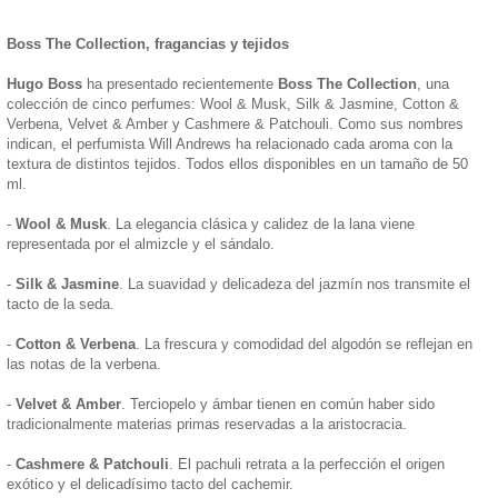
Boss The Collection, fragancias y tejidos
Hugo Boss
ha presentado recientemente
Boss The Collection
, una
colección de cinco perfumes: Wool & Musk, Silk & Jasmine, Cotton &
Verbena, Velvet & Amber y Cashmere & Patchouli. Como sus nombres
indican, el perfumista Will Andrews ha relacionado cada aroma con la
textura de distintos tejidos. Todos ellos disponibles en un tamaño de 50
ml.
-
Wool & Musk
. La elegancia clásica y calidez de la lana viene
representada por el almizcle y el sándalo.
-
Silk & Jasmine
. La suavidad y delicadeza del jazmín nos transmite el
tacto de la seda.
-
Cotton & Verbena
. La frescura y comodidad del algodón se reflejan en
las notas de la verbena.
-
Velvet & Amber
. Terciopelo y ámbar tienen en común haber sido
tradicionalmente materias primas reservadas a la aristocracia.
-
Cashmere & Patchouli
. El pachuli retrata a la perfección el origen
exótico y el delicadísimo tacto del cachemir.