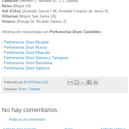
Castellón
(Herrero 1; Navarra 41; C.C.Salera)
Nules
(Mayor 43)
Vall d´Uixó
(Avenida Jaume I 46; Avenida Corazón de Jesús 6)
Villarreal
(Mayor San Jaime 16)
Vinaroz
(Pasaje Dr. Ricardo Santos 2)
Información relacionada con
Perfumerías Druni Castellón:
-
Perfumerías Druni Alicante
-
Perfumerías Druni Murcia
-
Perfumerías Druni Albacete
-
Perfumerías Druni Gerona y Tarragona
-
Perfumerías Druni Barcelona
-
Perfumerías Druni Valencia
Publicado por
ELITISTA
en
9:37
Etiquetas:
Druni
,
Tiendas
No hay comentarios :
Publicar un comentario