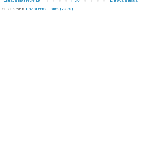
Entrada más reciente
Inicio
Entrada antigua
Suscribirse a:
Enviar comentarios ( Atom )