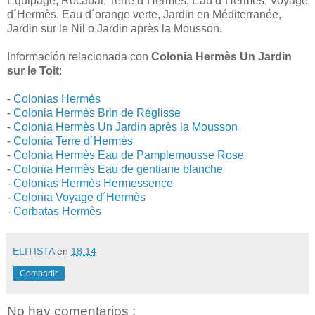
Equipage, Rocabar, Terre d´Hermès, Eau d´Hermès, Voyage
d´Hermès, Eau d´orange verte, Jardin en Méditerranée,
Jardin sur le Nil o Jardin après la Mousson.
Información relacionada con
Colonia Hermès Un Jardin
sur le Toit
:
-
Colonias Hermès
-
Colonia Hermès Brin de Réglisse
-
Colonia Hermès Un Jardin après la Mousson
-
Colonia Terre d´Hermès
-
Colonia Hermès Eau de Pamplemousse Rose
-
Colonia Hermès Eau de gentiane blanche
-
Colonias Hermès Hermessence
-
Colonia Voyage d´Hermès
-
Corbatas Hermès
ELITISTA
en
18:14
Compartir
No hay comentarios :