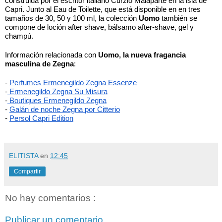
construida por el escritor italiano Curzio Malaparte en la isla de 
Capri. Junto al Eau de Toilette, que está disponible en en tres 
tamaños de 30, 50 y 100 ml, la colección 
Uomo
 también se 
compone de loción after shave, bálsamo after-shave, gel y 
champú. 
Información relacionada con 
Uomo, la nueva fragancia 
masculina de Zegna
:
- 
Perfumes Ermenegildo Zegna Essenze
-
 Ermenegildo Zegna Su Misura
-
 Boutiques Ermenegildo Zegna
-
Galán de noche Zegna por Citterio
- 
Persol Capri Edition
ELITISTA
en
12:45
Compartir
No hay comentarios :
Publicar un comentario