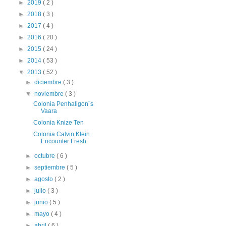
►
2019
( 2 )
►
2018
( 3 )
►
2017
( 4 )
►
2016
( 20 )
►
2015
( 24 )
►
2014
( 53 )
▼
2013
( 52 )
►
diciembre
( 3 )
▼
noviembre
( 3 )
Colonia Penhaligon´s
Vaara
Colonia Knize Ten
Colonia Calvin Klein
Encounter Fresh
►
octubre
( 6 )
►
septiembre
( 5 )
►
agosto
( 2 )
►
julio
( 3 )
►
junio
( 5 )
►
mayo
( 4 )
►
abril
( 6 )