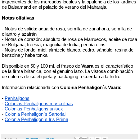
ingredientes de los mercados locales y la opulencia de los jardines 
de Balsamand en el palacio de verano del Maharaja. 
Notas olfativas
- Notas de salida: agua de rosa, semilla de zanahoria, semilla de 
cilantro y azafrán
- Notas de corazón: absoluto de rosa de Marruecos, aceite de rosa 
de Bulgaria, freesia, magnolia de India, peonía e iris
- Notas de fondo: miel, almizcle blanco, cedro, sándalo, resina de 
benzoina y haba tonka
Disponible en 50 y 100 ml, el frasco de 
Vaara
 es el característico 
de la firma británica, con el genuino lazo. La vistosa combinación 
de colores de su etiqueta y packaging recuerdan a la India. 
Información relacionada con 
Colonia Penhaligon´s Vaara
:
-
Penhaligons
-
Colonias Penhaligons masculinas
-
Colonias Penhaligons unisex
-
Colonia Penhaligon´s Sartorial
- 
Colonia Penhaligon´s Iris Prima