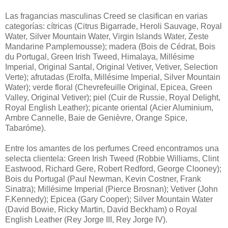
Las fragancias masculinas Creed se clasifican en varias
categorías: cítricas (Citrus Bigarrade, Heroli Sauvage, Royal
Water, Silver Mountain Water, Virgin Islands Water, Zeste
Mandarine Pamplemousse); madera (Bois de Cédrat, Bois
du Portugal, Green Irish Tweed, Himalaya, Millésime
Imperial, Original Santal, Original Vetiver, Vetiver, Selection
Verte); afrutadas (Erolfa, Millésime Imperial, Silver Mountain
Water); verde floral (Chevrefeuille Original, Epicea, Green
Valley, Original Vetiver); piel (Cuir de Russie, Royal Delight,
Royal English Leather); picante oriental (Acier Aluminium,
Ambre Cannelle, Baie de Genièvre, Orange Spice,
Tabaróme).
Entre los amantes de los perfumes Creed encontramos una
selecta clientela: Green Irish Tweed (Robbie Williams, Clint
Eastwood, Richard Gere, Robert Redford, George Clooney);
Bois du Portugal (Paul Newman, Kevin Costner, Frank
Sinatra); Millésime Imperial (Pierce Brosnan); Vetiver (John
F.Kennedy); Epicea (Gary Cooper); Silver Mountain Water
(David Bowie, Ricky Martin, David Beckham) o Royal
English Leather (Rey Jorge III, Rey Jorge IV).