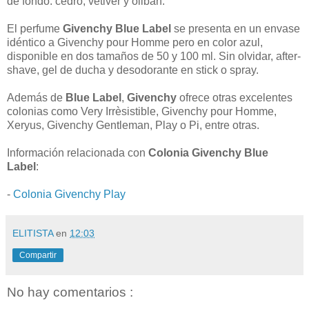
de fondo: cedro, vetiver y oliban.
El perfume
Givenchy Blue Label
se presenta en un envase
idéntico a Givenchy pour Homme pero en color azul,
disponible en dos tamaños de 50 y 100 ml. Sin olvidar, after-
shave, gel de ducha y desodorante en stick o spray.
Además de
Blue Label
,
Givenchy
ofrece otras excelentes
colonias como Very Irrèsistible, Givenchy pour Homme,
Xeryus, Givenchy Gentleman, Play o Pi, entre otras.
Información relacionada con
Colonia Givenchy Blue
Label
:
-
Colonia Givenchy Play
ELITISTA
en
12:03
Compartir
No hay comentarios :