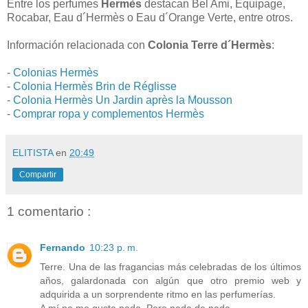
Entre los perfumes
Hermès
destacan Bel Ami, Equipage,
Rocabar, Eau d´Hermès o Eau d´Orange Verte, entre otros.
Información relacionada con
Colonia Terre d´Hermès
:
-
Colonias Hermès
-
Colonia Hermès Brin de Réglisse
-
Colonia Hermès Un Jardin après la Mousson
-
Comprar ropa y complementos Hermès
ELITISTA
en
20:49
Compartir
1 comentario :
Fernando
10:23 p. m.
Terre. Una de las fragancias más celebradas de los últimos
años, galardonada con algún que otro premio web y
adquirida a un sorprendente ritmo en las perfumerías.
A mí no me gusta nada. Pero nada de nada.