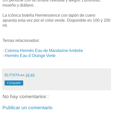
Un perfume con un timbre celestial y alegre. Luminoso,
risueño y diáfano.
La icónica botella Hermessence con tapón de cuero
apuesta esta vez por el color verde. Disponible en 100 y 200
ml.
Temas relacionados:
-
Colonia Hermès Eau de Mandarine Ambrée
-
Hermès Eau d´Orange Verte
ELITISTA
en
16:43
Compartir
No hay comentarios :
Publicar un comentario