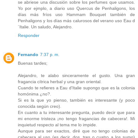
se abriese una discusión sobre los perfumes que usamos.
Yo por ejmplo, a diario uso Quercus de Penhaligons, los
días más fríos uso Hammam Bouquet también de
Penhaligons y los días más calurosos del verano uso Eau d
´Italie. Un saludo, Alejandro.
Responder
Fernando
7:37 p. m.
Buenas tardes;
Alejandro, te alabo sinceramente el gusto. Una gran
fragancia cítrica herbal y una gran oriental.
Cuando te refieres a Eau d'Italie supongo que es la colonia
homónima ¿no?.
Si es la que yo pienso, también es interesante (y poco
conocida según creo).
En cuanto a tu interesante pregunta, puedo decir que para
mi enorme tristeza ¡no tengo fragancias de cabecera!. Mi
inquietud respecto al tema me lo impide.
Aunque para ser exactos, diré que no tengo colonias de
cabecera al uso (es decir, dos, tres o cuatro a los sumo)